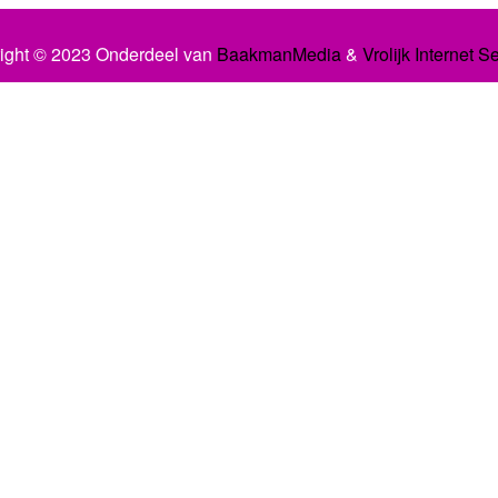
ight © 2023 Onderdeel van
BaakmanMedia
&
Vrolijk Internet S