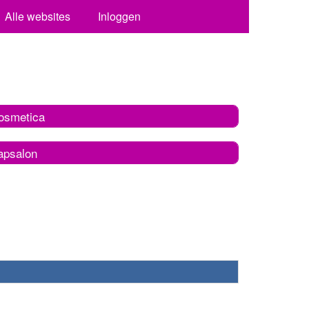
Alle websites
Inloggen
osmetica
apsalon